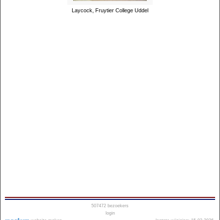
Laycock, Fruytier College Uddel
507472
bezoekers
login