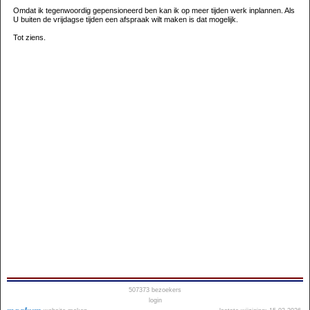
Omdat ik tegenwoordig gepensioneerd ben kan ik op meer tijden werk inplannen. Als
U buiten de vrijdagse tijden een afspraak wilt maken is dat mogelijk.
Tot ziens.
507373
bezoekers
login